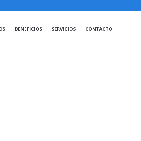
OS
BENEFICIOS
SERVICIOS
CONTACTO
ysafe card
no verification casinos
casino not on gamcare
NOSOTROS
con el fin de acortar la brecha digital de los sectores que care
ructura tecnológica que permite ofrecer el servicio de Internet 