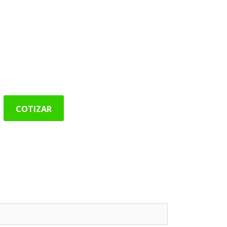
ricos desde los 6MB hasta 100MB
nas mineras, constructoras
ra tu negocio.
COTIZAR