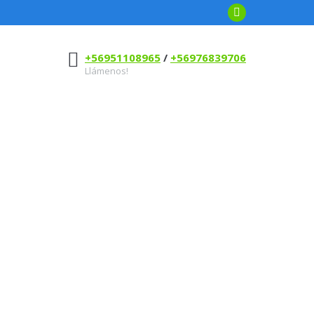
Facebook
+56951108965
/
+56976839706
Llámenos!
cen técnicamente de conectividad para las grandes
Banda Ancha a los distintos segmentos del mercado