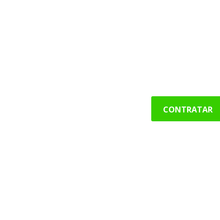
6Mb X $15.000
8Mb X $20.000
10Mb X $25.000
Gigas ilimitados, más velocidad sujeto a
CONTRATAR
Contáctenos